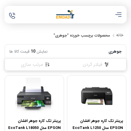
خانه
محصولات برچسب خورده “جوهری”
جوهری
نمایش
10
قیمت کالا ها
فیلتر کردن
مرتب سازی
پرینتر تک کاره جوهر افشان
پرینتر تک کاره جوهر افشان
EPSON مدل EcoTank L1250
EPSON مدل EcoTank L18050