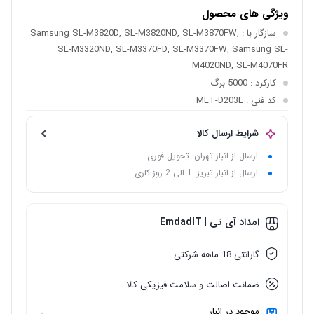
ویژگی های محصول
سازگار با
: Samsung SL-M3820D, SL-M3820ND, SL-M3870FW,
SL-M3320ND, SL-M3370FD, SL-M3370FW, Samsung SL-
M4020ND, SL-M4070FR
کارکرد
: 5000 برگ
کد فنی
: MLT-D203L
شرایط ارسال کالا
ارسال از انبار تهران: تحویل فوری
ارسال از انبار تبریز: 1 الی 2 روز کاری
امداد آی تی | EmdadIT
گارانتی 18 ماهه شرکتی
ضمانت اصالت و سلامت فیزیکی کالا
موجود در انبار