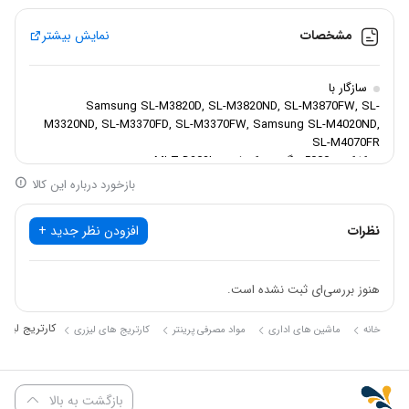
مشخصات
نمایش بیشتر
سازگار با
Samsung SL-M3820D, SL-M3820ND, SL-M3870FW, SL-
M3320ND, SL-M3370FD, SL-M3370FW, Samsung SL-M4020ND,
SL-M4070FR
کارکرد
5000 برگ
کد فنی
MLT-D203L
بازخورد درباره این کالا
نظرات
افزودن نظر جدید +
هنوز بررسی‌ای ثبت نشده است.
کارتریج لیزری مشکی g
خانه
ماشین های اداری
مواد مصرفی پرینتر
کارتریج های لیزری
بازگشت به بالا